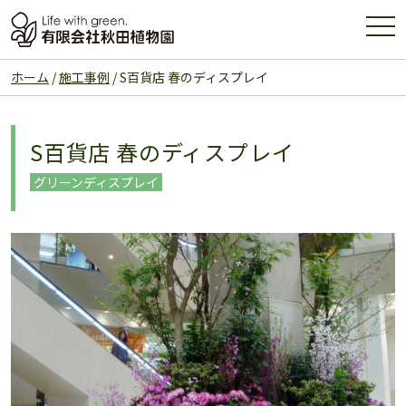
コンテンツへスキップ
t
メインナビゲーション
o
g
ホーム
/
施工事例
/
S百貨店 春のディスプレイ
g
l
e
S百貨店 春のディスプレイ
n
a
グリーンディスプレイ
v
i
g
a
t
i
o
n